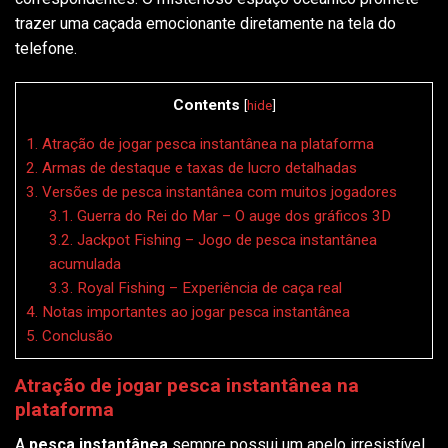
trazer uma caçada emocionante diretamente na tela do
telefone.
Contents
[
hide
]
1.
Atração de jogar pesca instantânea na plataforma
2.
Armas de destaque e taxas de lucro detalhadas
3.
Versões de pesca instantânea com muitos jogadores
3.1.
Guerra do Rei do Mar – O auge dos gráficos 3D
3.2.
Jackpot Fishing – Jogo de pesca instantânea
acumulada
3.3.
Royal Fishing – Experiência de caça real
4.
Notas importantes ao jogar pesca instantânea
5.
Conclusão
Atração de jogar pesca instantânea na
plataforma
A
pesca instantânea
sempre possui um apelo irresistível