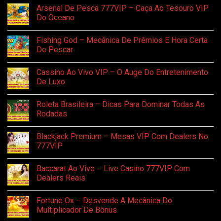
Os
–
comentário
Arsenal De Pesca 777VIP – Caça Ao Tesouro VIP
Membros
Diversão
em
E
Fishing
Do Oceano
Grandes
War
Prêmios
–
Nenhum
O
comentário
Fishing God – Mecânica De Prêmios E Hora Certa
Melhor
em
E
Arsenal
De Pescar
Mais
De
Popular
Pesca
Nenhum
Jogo
777VIP
comentário
Cassino Ao Vivo VIP – O Auge Do Entretenimento
De
–
em
Tiro
Caça
Fishing
De Luxo
Ao
Ao
God
Peixe
Tesouro
–
Nenhum
VIP
Mecânica
comentário
Roleta Brasileira – Dicas Para Dominar Todas As
Do
De
em
Oceano
Prêmios
Cassino
Rodadas
E
Ao
Hora
Vivo
Nenhum
Certa
VIP
comentário
Blackjack Premium – Mesas VIP Com Dealers No
De
–
em
Pescar
O
Roleta
777VIP
Auge
Brasileira
Do
–
Nenhum
Entretenimento
Dicas
comentário
Baccarat Ao Vivo – Live Casino 777VIP Com
De
Para
em
Luxo
Dominar
Blackjack
Dealers Reais
Todas
Premium
As
–
Nenhum
Rodadas
Mesas
comentário
Fortune Ox – Desvende A Mecânica Do
VIP
em
Com
Baccarat
Multiplicador De Bônus
Dealers
Ao
No
Vivo
Nenhum