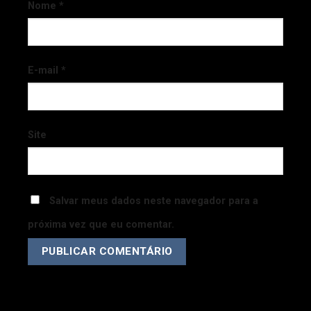
Nome
*
E-mail
*
Site
Salvar meus dados neste navegador para a
próxima vez que eu comentar.