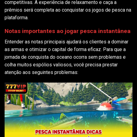
competitivas. A experiência de relaxamento e caça a
prêmios será completa ao conquistar os jogos de pesca na
plataforma.
Notas importantes ao jogar pesca instantânea
Entender as notas principais ajudará os clientes a dominar
as armas e otimizar o capital de forma eficaz. Para que a
jornada de conquista do oceano ocorra sem problemas e
colha muitos espólios valiosos, você precisa prestar
atenção aos seguintes problemas: