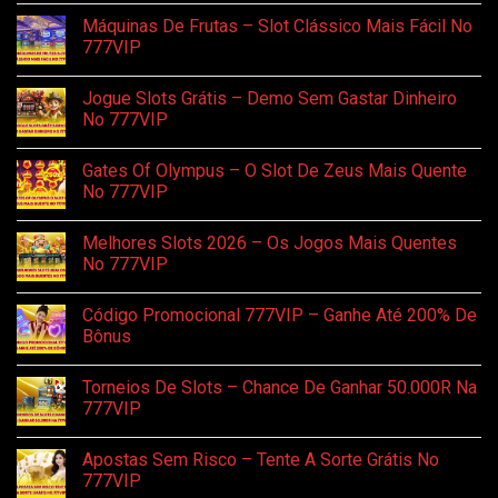
777VIP
–
comentário
Máquinas De Frutas – Slot Clássico Mais Fácil No
Live
em
Casino
Fortune
777VIP
777VIP
Ox
Com
–
Nenhum
Dealers
Desvende
comentário
Jogue Slots Grátis – Demo Sem Gastar Dinheiro
Reais
A
em
Mecânica
Máquinas
No 777VIP
Do
De
Multiplicador
Frutas
Nenhum
De
–
comentário
Gates Of Olympus – O Slot De Zeus Mais Quente
Bônus
Slot
em
Clássico
Jogue
No 777VIP
Mais
Slots
Fácil
Grátis
Nenhum
No
–
comentário
Melhores Slots 2026 – Os Jogos Mais Quentes
777VIP
Demo
em
Sem
Gates
No 777VIP
Gastar
Of
Dinheiro
Olympus
Nenhum
No
–
comentário
Código Promocional 777VIP – Ganhe Até 200% De
777VIP
O
em
Slot
Melhores
Bônus
De
Slots
Zeus
2026
Nenhum
Mais
–
comentário
Torneios De Slots – Chance De Ganhar 50.000R Na
Quente
Os
em
No
Jogos
Código
777VIP
777VIP
Mais
Promocional
Quentes
777VIP
Nenhum
No
–
comentário
Apostas Sem Risco – Tente A Sorte Grátis No
777VIP
Ganhe
em
Até
Torneios
777VIP
200%
De