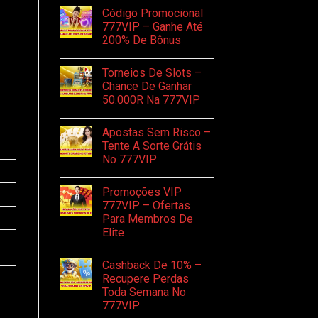
comentário
Slot
Código Promocional
em
De
Melhores
777VIP – Ganhe Até
Zeus
Slots
Mais
200% De Bônus
2026
Quente
–
No
Nenhum
Os
777VIP
comentário
Jogos
Torneios De Slots –
em
Mais
Código
Chance De Ganhar
Quentes
Promocional
No
50.000R Na 777VIP
777VIP
777VIP
–
Nenhum
Ganhe
comentário
Até
Apostas Sem Risco –
em
200%
Torneios
Tente A Sorte Grátis
De
De
Bônus
No 777VIP
Slots
–
Nenhum
Chance
comentário
De
Promoções VIP
em
Ganhar
Apostas
777VIP – Ofertas
50.000R
Sem
Na
Para Membros De
Risco
777VIP
–
Elite
Tente
A
Nenhum
Sorte
comentário
Cashback De 10% –
em
Grátis
Promoções
No
Recupere Perdas
VIP
777VIP
Toda Semana No
777VIP
–
777VIP
Ofertas