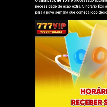
O
cashback de 10%
é processado automati
necessidade de ação extra. O horário fixo 
para a nova semana que começa logo depo