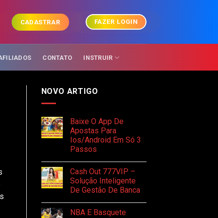
FAZER LOGIN
CADASTRAR
INSTRUIR
AFILIADOS
CONTATO
NOVO ARTIGO
Baixe O App De
Apostas Para
Ios/Android Em Só 3
Passos
Nenhum
comentário
Cash Out 777VIP –
s
em
Baixe
Solução Inteligente
e
O
De Gestão De Banca
App
as
De
Nenhum
Apostas
comentário
Para
NBA E Basquete
em
Ios/Android