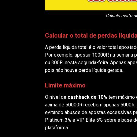
Cálculo exato d
Calcular o total de perdas líquid
A perda líquida total é o valor total apos
Por exemplo, apostar 10000R na semana pa
ou 300R, nesta segunda-feira. Apenas apos
pois não houve perda líquida gerada.
Limite máximo
O nível de
cashback de 10%
tem máximo d
acima de 50000R recebem apenas 5000R. Es
evitando abusos de apostas excessivas pa
Platinum 3% e VIP Elite 5% sobre a base d
plataforma.