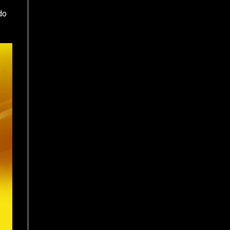
Para
Nenhum
Membros
comentário
do
em
De
Cashback
Elite
De
10%
–
Recupere
Perdas
Toda
Semana
No
777VIP