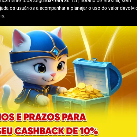
camente toda segunda-feira às 12h, horário de Brasília, sem
ajuda os usuários a acompanhar e planejar o uso do valor devolvi
is.