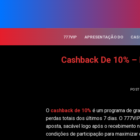
Skip
to
content
777VIP
APRESENTAÇÃO DO
CAS
Cashback De 10% –
POST
O
cashback de 10%
é um programa de grat
perdas totais dos últimos 7 dias. O 777VI
aposta, sacável logo após o recebimento n
condições de participação para maximizar 