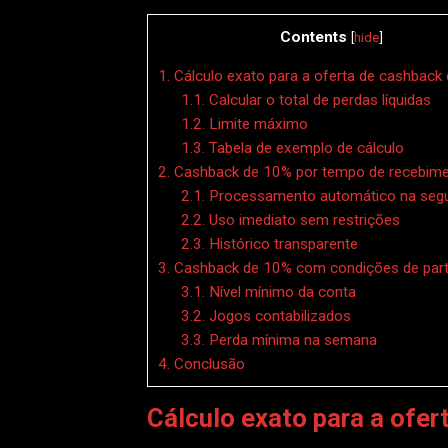
Contents
[
hide
]
1.
Cálculo exato para a oferta de cashback
1.1.
Calcular o total de perdas líquidas
1.2.
Limite máximo
1.3.
Tabela de exemplo de cálculo
2.
Cashback de 10% por tempo de recebim
2.1.
Processamento automático na seg
2.2.
Uso imediato sem restrições
2.3.
Histórico transparente
3.
Cashback de 10% com condições de part
3.1.
Nível mínimo da conta
3.2.
Jogos contabilizados
3.3.
Perda mínima na semana
4.
Conclusão
Cálculo exato para a ofe