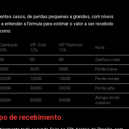
iferentes casos, de perdas pequenas a grandes, com níveis
a entender a fórmula para estimar o valor a ser recebido
mesmo.
Cashback
VIP Gold
VIP Platinum
Nota
10%
12%
13%
0R
0R
0R
Ganhou mais
300R
360R
390R
Perda baixa
1000R
1200R
1300R
Perda média
3000R
3600R
3900R
Perda alta
Atingiu limite
5000R
5000R
5000R
máximo
po de recebimento