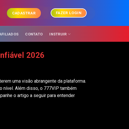
FAZER LOGIN
CADASTRAR
INSTRUIR
AFILIADOS
CONTATO
nfiável 2026
 terem uma visão abrangente da plataforma.
to nível. Além disso, o 777VIP também
anhe o artigo a seguir para entender