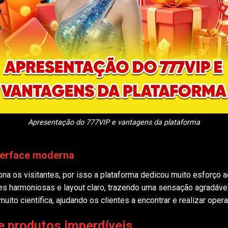
Apresentação do 777VIP e vantagens da plataforma
terface moderna
iona os visitantes, por isso a plataforma dedicou muito esforço 
es harmoniosas e layout claro, trazendo uma sensação agradáve
uito científica, ajudando os clientes a encontrar e realizar ope
 produtos imperdíveis