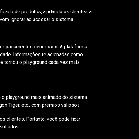
icado de produtos, ajudando os clientes a
vem ignorar ao acessar o sistema.
cer pagamentos generosos. A plataforma
lidade. Informações relacionadas como
que tornou o playground cada vez mais
e o playground mais animado do sistema.
on Tiger, etc., com prêmios valiosos.
s clientes. Portanto, você pode ficar
sultados.