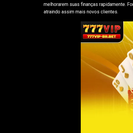
melhorarem suas finanças rapidamente. Fo
atraindo assim mais novos clientes.