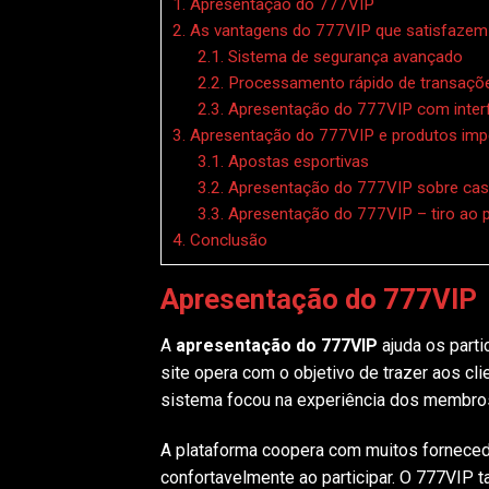
1.
Apresentação do 777VIP
2.
As vantagens do 777VIP que satisfaze
2.1.
Sistema de segurança avançado
2.2.
Processamento rápido de transaçõ
2.3.
Apresentação do 777VIP com inter
3.
Apresentação do 777VIP e produtos impe
3.1.
Apostas esportivas
3.2.
Apresentação do 777VIP sobre cas
3.3.
Apresentação do 777VIP – tiro ao 
4.
Conclusão
Apresentação do 777VIP
A
apresentação do 777VIP
ajuda os parti
site opera com o objetivo de trazer aos c
sistema focou na experiência dos membros
A plataforma coopera com muitos fornecedo
confortavelmente ao participar. O 777VIP