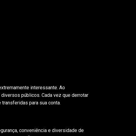
 extremamente interessante. Ao
iversos públicos. Cada vez que derrotar
transferidas para sua conta.
gurança, conveniência e diversidade de