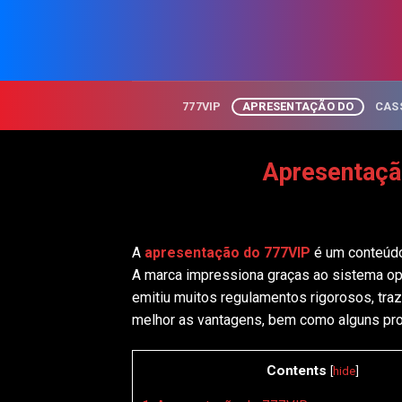
Skip
to
content
777VIP
APRESENTAÇÃO DO
CAS
Apresentaçã
A
apresentação do 777VIP
é um conteúdo 
A marca impressiona graças ao sistema ope
emitiu muitos regulamentos rigorosos, tr
melhor as vantagens, bem como alguns prod
Contents
[
hide
]