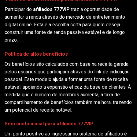
Participar do
afiliados 777VIP
traz a oportunidade de
aumentar a renda através do mercado de entretenimento
digital online. Esta é a escolha certa para quem deseja
construir uma fonte de renda passiva estável e de longo
prazo.
Política de altos benefícios
Os benefícios são calculados com base na receita gerada
pelos usuários que participam através do link de indicação
pessoal. Este modelo ajuda a formar uma fonte de receita
estável, apoiando a expansão eficaz da base de clientes. À
medida que o número de membros aumenta, a taxa de
compartilhamento de benefícios também melhora, trazendo
um potencial de receita notável.
Sem custo inicial para afiliados 777VIP
Um ponto positivo ao ingressar no sistema de afiliados é