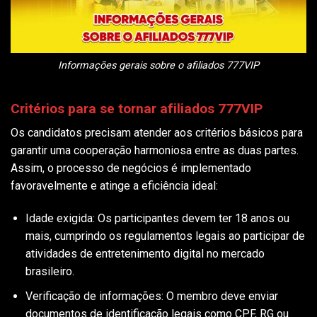
Informações gerais sobre o afiliados 777VIP
Critérios para se tornar afiliados 777VIP
Os candidatos precisam atender aos critérios básicos para
garantir uma cooperação harmoniosa entre as duas partes.
Assim, o processo de negócios é implementado
favoravelmente e atinge a eficiência ideal:
Idade exigida: Os participantes devem ter 18 anos ou
mais, cumprindo os regulamentos legais ao participar de
atividades de entretenimento digital no mercado
brasileiro.
Verificação de informações: O membro deve enviar
documentos de identificação legais como CPF, RG ou