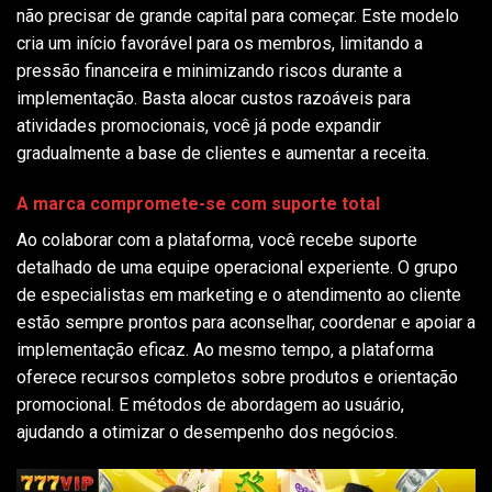
não precisar de grande capital para começar. Este modelo
cria um início favorável para os membros, limitando a
pressão financeira e minimizando riscos durante a
implementação. Basta alocar custos razoáveis para
atividades promocionais, você já pode expandir
gradualmente a base de clientes e aumentar a receita.
A marca compromete-se com suporte total
Ao colaborar com a plataforma, você recebe suporte
detalhado de uma equipe operacional experiente. O grupo
de especialistas em marketing e o atendimento ao cliente
estão sempre prontos para aconselhar, coordenar e apoiar a
implementação eficaz. Ao mesmo tempo, a plataforma
oferece recursos completos sobre produtos e orientação
promocional. E métodos de abordagem ao usuário,
ajudando a otimizar o desempenho dos negócios.