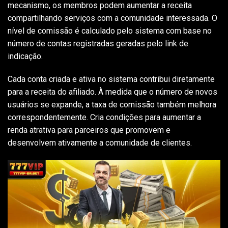
mecanismo, os membros podem aumentar a receita
compartilhando serviços com a comunidade interessada. O
nível de comissão é calculado pelo sistema com base no
número de contas registradas geradas pelo link de
indicação.
Cada conta criada e ativa no sistema contribui diretamente
para a receita do afiliado. À medida que o número de novos
usuários se expande, a taxa de comissão também melhora
correspondentemente. Cria condições para aumentar a
renda atrativa para parceiros que promovem e
desenvolvem ativamente a comunidade de clientes.