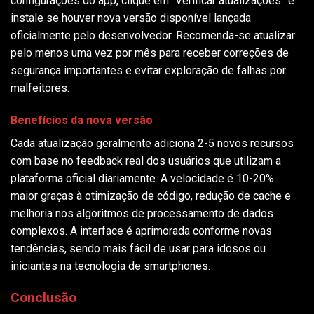
configurações do app, clique em “Verificar atualizações” e
instale se houver nova versão disponível lançada
oficialmente pelo desenvolvedor. Recomenda-se atualizar
pelo menos uma vez por mês para receber correções de
segurança importantes e evitar exploração de falhas por
malfeitores.
Benefícios da nova versão
Cada atualização geralmente adiciona 2-5 novos recursos
com base no feedback real dos usuários que utilizam a
plataforma oficial diariamente. A velocidade é 10-20%
maior graças à otimização de código, redução de cache e
melhoria nos algoritmos de processamento de dados
complexos. A interface é aprimorada conforme novas
tendências, sendo mais fácil de usar para idosos ou
iniciantes na tecnologia de smartphones.
Conclusão