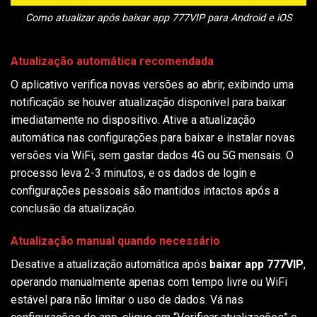
Como atualizar após baixar app 777VIP para Android e iOS
Atualização automática recomendada
O aplicativo verifica novas versões ao abrir, exibindo uma
notificação se houver atualização disponível para baixar
imediatamente no dispositivo. Ative a atualização
automática nas configurações para baixar e instalar novas
versões via WiFi, sem gastar dados 4G ou 5G mensais. O
processo leva 2-3 minutos, e os dados de login e
configurações pessoais são mantidos intactos após a
conclusão da atualização.
Atualização manual quando necessário
Desative a atualização automática após
baixar app 777VIP
,
operando manualmente apenas com tempo livre ou WiFi
estável para não limitar o uso de dados. Vá nas