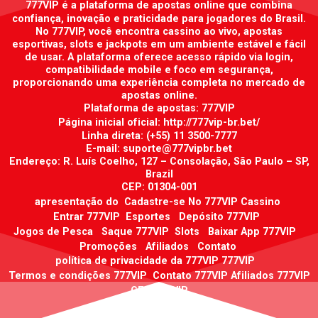
777VIP
é a plataforma de apostas online que combina
confiança, inovação e praticidade para jogadores do Brasil.
No 777VIP, você encontra cassino ao vivo, apostas
esportivas, slots e jackpots em um ambiente estável e fácil
de usar. A plataforma oferece acesso rápido via login,
compatibilidade mobile e foco em segurança,
proporcionando uma experiência completa no mercado de
apostas online.
Plataforma de apostas: 777VIP
Página inicial oficial:
http://777vip-br.bet/
Linha direta: (+55) 11 3500-7777
E-mail:
suporte@777vipbr.bet
Endereço: R. Luís Coelho, 127 – Consolação, São Paulo – SP,
Brazil
CEP: 01304-001
apresentação do
Cadastre-se No 777VIP
Cassino
Entrar 777VIP
Esportes
Depósito 777VIP
Jogos de Pesca
Saque 777VIP
Slots
Baixar App 777VIP
Promoções
Afiliados
Contato
política de privacidade da 777VIP
777VIP
Termos e condições 777VIP
Contato 777VIP
Afiliados 777VIP
CEO 777VIP