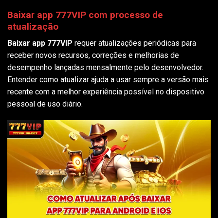
Baixar app 777VIP com processo de
atualização
Baixar app 777VIP
requer atualizações periódicas para
receber novos recursos, correções e melhorias de
desempenho lançadas mensalmente pelo desenvolvedor.
Entender como atualizar ajuda a usar sempre a versão mais
recente com a melhor experiência possível no dispositivo
pessoal de uso diário.