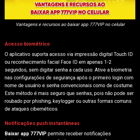
Vantagens e recursos ao baixar app 777VIP no celular
Acesso biométrico
O aplicativo suporta acesso via impressão digital Touch ID
ou reconhecimento facial Face ID em apenas 1-2
segundos, sem digitar senha a cada uso. Ative a biometria
nas configurações de segurança após o primeiro login com
nome de usuário e senha convencionais como de costume.
Este método é mais seguro que senhas, pois não pode ser
roubado por phishing, keylogger ou outras formas comuns
de ataques cibernéticos.
Notificações push instantâneas
Baixar app 777VIP
permite receber notificações