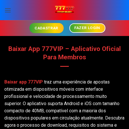
Skip
to
content
FAZER LOGIN
CADASTRAR
Baixar App 777VIP – Aplicativo Oficial
Para Membros
Baixar app 777VIP
traz uma experiência de apostas
otimizada em dispositivos móveis com interface
profissional e velocidade de processamento muito
superior. O aplicativo suporta Android e iOS com tamanho
compacto de 40MB, compatível com a maioria dos
dispositivos populares em circulação atualmente. Descubra
agora o processo de download, requisitos do sistema e