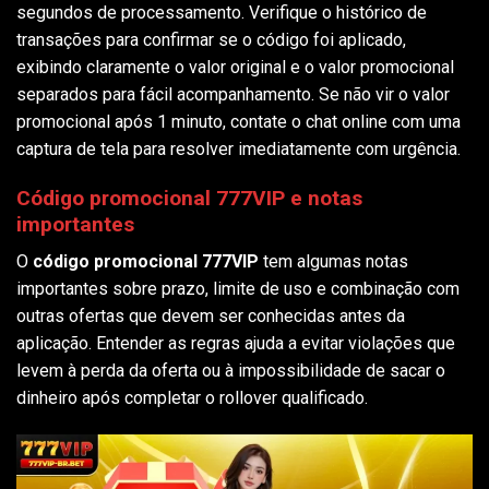
segundos de processamento. Verifique o histórico de
transações para confirmar se o código foi aplicado,
exibindo claramente o valor original e o valor promocional
separados para fácil acompanhamento. Se não vir o valor
promocional após 1 minuto, contate o chat online com uma
captura de tela para resolver imediatamente com urgência.
Código promocional 777VIP e notas
importantes
O
código promocional 777VIP
tem algumas notas
importantes sobre prazo, limite de uso e combinação com
outras ofertas que devem ser conhecidas antes da
aplicação. Entender as regras ajuda a evitar violações que
levem à perda da oferta ou à impossibilidade de sacar o
dinheiro após completar o rollover qualificado.