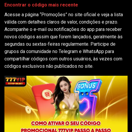
Encontrar o código mais recente
Acesse a página “Promoções” no site oficial e veja a lista
válida com detalhes claros de valor, condições e prazo.
Acompanhe o e-mail ou notificações do app para receber
novos códigos assim que forem lançados, geralmente às
segundas ou sextas-feiras regularmente. Participe de
grupos da comunidade no Telegram e WhatsApp para
compartilhar códigos com outros usuários, às vezes com
códigos exclusivos não publicados no site.