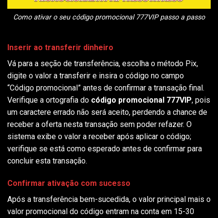
Como ativar o seu código promocional 777VIP passo a passo
Inserir ao transferir dinheiro
Vá para a seção de transferência, escolha o método Pix,
digite o valor a transferir e insira o código no campo
“Código promocional” antes de confirmar a transação final.
Verifique a ortografia do
código promocional 777VIP
, pois
um caractere errado não será aceito, perdendo a chance de
receber a oferta nesta transação sem poder refazer. O
sistema exibe o valor a receber após aplicar o código;
verifique se está como esperado antes de confirmar para
concluir esta transação.
Confirmar ativação com sucesso
Após a transferência bem-sucedida, o valor principal mais o
valor promocional do código entram na conta em 15-30