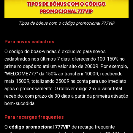
Tipos de bônus com o código promocional 777VIP
Para novos cadastros
O código de boas-vindas é exclusivo para novos
cadastrados nos últimos 7 dias, oferecendo 100-150% no
primeiro depósito até um valor alto de 2000R. Por exemplo,
“WELCOME777” dá 150% ao transferir 1000R, recebendo
mais 1500R, totalizando 2500R na conta para uso imediato
após o processamento. O rollover exige 25x o valor total
recebido, com prazo de 30 dias a partir da primeira ativação
bem-sucedida.
Para recargas frequentes
O
código promocional 777VIP
de recarga frequente